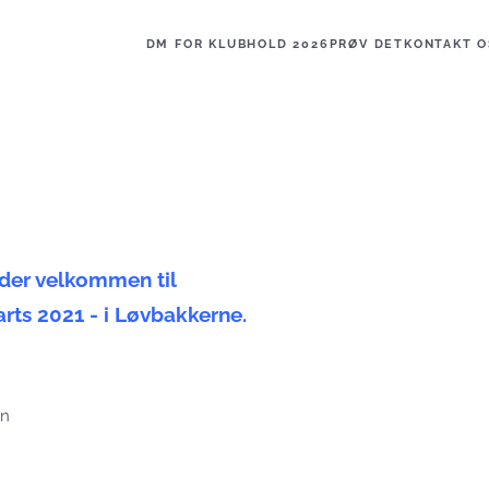
DM FOR KLUBHOLD 2026
PRØV DET
KONTAKT O
 velkommen til
021 - i Løvbakkerne.
en