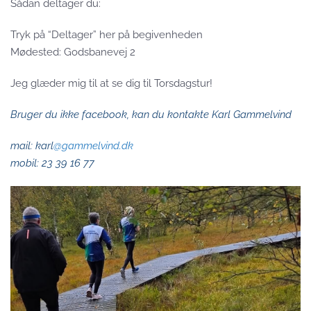
Sådan deltager du:
Tryk på “Deltager” her på begivenheden
Mødested: Godsbanevej 2
Jeg glæder mig til at se dig til Torsdagstur!
Bruger du ikke facebook, kan du kontakte Karl Gammelvind
mail: karl
@gammelvind.dk
mobil: 23 39 16 77