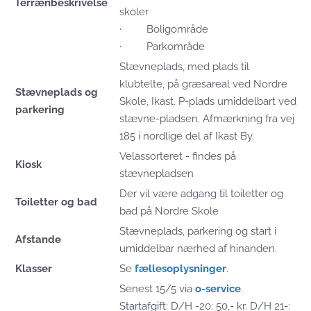
Terrænbeskrivelse
skoler
· Boligområde
· Parkområde
Stævneplads, med plads til
klubtelte, på græsareal ved Nordre
Stævneplads og
Skole, Ikast. P-plads umiddelbart ved
parkering
stævne-pladsen. Afmærkning fra vej
185 i nordlige del af Ikast By.
Velassorteret - findes på
Kiosk
stævnepladsen
Der vil være adgang til toiletter og
Toiletter og bad
bad på Nordre Skole
Stævneplads, parkering og start i
Afstande
umiddelbar nærhed af hinanden.
Klasser
Se
fællesoplysninger
.
Senest 15/5 via
o-service
.
Startafgift: D/H -20: 50,- kr. D/H 21-: