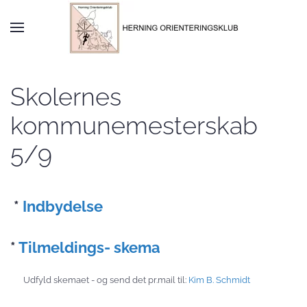
Skip to main content
Skolernes
kommunemesterskab
5/9
*
Indbydelse
*
Tilmeldings- skema
Udfyld skemaet - og send det pr.mail til:
Kim B. Schmidt