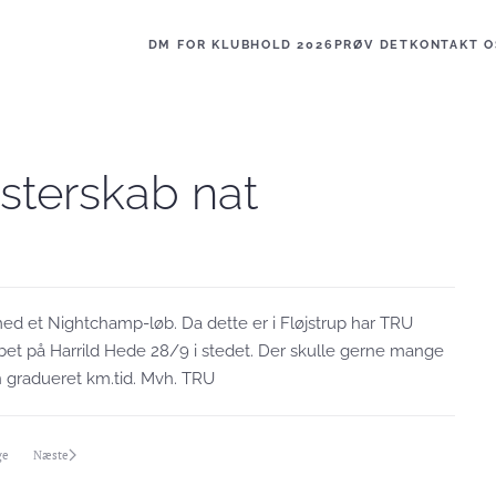
DM FOR KLUBHOLD 2026
PRØV DET
KONTAKT O
sterskab nat
 med et Nightchamp-løb. Da dette er i Fløjstrup har TRU
bet på Harrild Hede 28/9 i stedet. Der skulle gerne mange
 gradueret km.tid. Mvh. TRU
ge
Næste