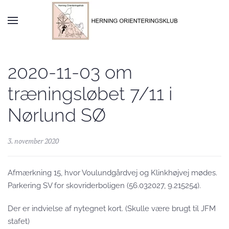
Skip to main content
2020-11-03 om
træningsløbet 7/11 i
Nørlund SØ
3. november 2020
Afmærkning 15, hvor Voulundgårdvej og Klinkhøjvej mødes.
Parkering SV for skovriderboligen (56.032027, 9.215254).
Der er indvielse af nytegnet kort. (Skulle være brugt til JFM
stafet)