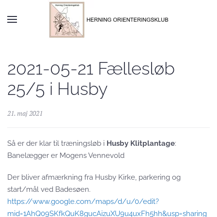
Skip to main content
2021-05-21 Fællesløb
25/5 i Husby
21. maj 2021
Så er der klar til træningsløb i
Husby
Klitplantage
:
Banelægger er Mogens Vennevold
Der bliver afmærkning fra Husby Kirke, parkering og
start/mål ved Badesøen.
https://www.google.com/maps/d/u/0/edit?
mid=1AhQ09SKfkQuK8gucAizuXU9u4uxFh5hh&usp=sharing