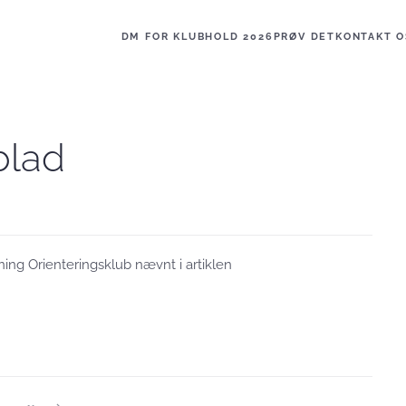
DM FOR KLUBHOLD 2026
PRØV DET
KONTAKT O
blad
rning Orienteringsklub nævnt i artiklen