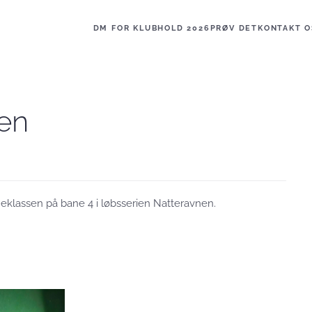
DM FOR KLUBHOLD 2026
PRØV DET
KONTAKT O
nen
meklassen på bane 4 i løbsserien Natteravnen.