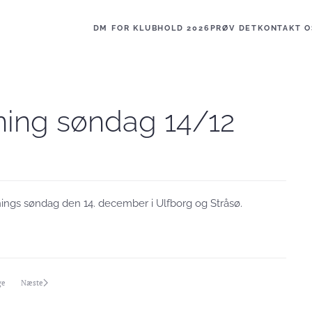
DM FOR KLUBHOLD 2026
PRØV DET
KONTAKT O
ning søndag 14/12
ings søndag den 14. december i Ulfborg og Stråsø.
ge
Næste