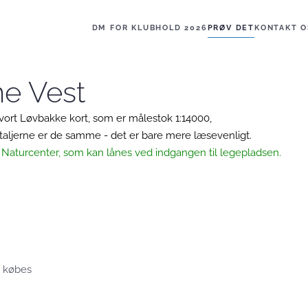
DM FOR KLUBHOLD 2026
PRØV DET
KONTAKT O
ne Vest
vort Løvbakke kort, som er målestok 1:14000,
etaljerne er de samme - det er bare mere læsevenligt.
e Naturcenter, som kan lånes ved indgangen til legepladsen.
n købes