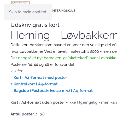
Skip to main content
Udskriv gratis kort
Herning - Løvbakker
Dette kort dækker som navnet antyder den vestlige del af 
hvor Løvbakkerne Vest
er lavet i målestok 1:8000 - men d
Der er også et nyt børnevenligt ”skattekort” over Løvbakk
Posterne 34, 44 og 46 er forsvundet
klik for:
¤ Kort i A4-format med poster
¤ Kontrolkort i A4-format
¤ Bagside (Postbeskrivelse m.v.) i A4-format
Kort i A4-format uden poster
- ikke tilgængelig - men ka
Antal poster...:
38