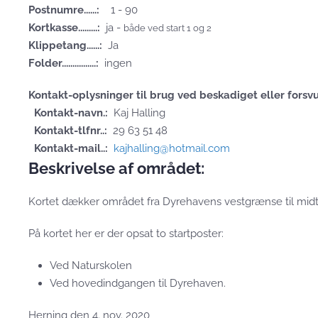
Postnumre......:
1 - 90
Kortkasse.........:
ja -
både ved start 1 og 2
Klippetang......:
Ja
Folder................:
ingen
Kontakt-oplysninger til brug ved beskadiget eller fors
Kontakt-navn.:
Kaj Halling
Kontakt-tlfnr..:
29 63 51 48
Kontakt-mail..:
kajhalling@hotmail.com
Beskrivelse af området:
Kortet dækker området fra Dyrehavens vestgrænse til midten
På kortet her er der opsat to startposter:
Ved Naturskolen
Ved hovedindgangen til Dyrehaven.
Herning den 4. nov. 2020