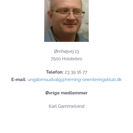
Ørnhøjvej 13
7500 Holstebro
Telefon:
23 39 16 77
E-mail:
ungdomsudvalg@herning-orienteringsklub.dk
Øvrige medlemmer
Karl Gammelvind